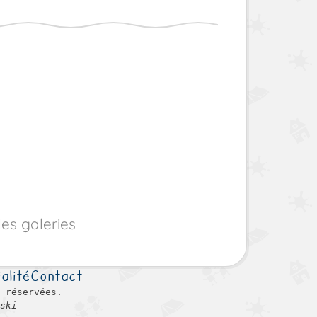
les galeries
alité
Contact
 réservées.
ski