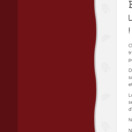
L
!
C
t
p
D
s
e
L
s
d
N
N