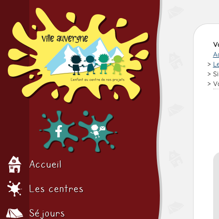
V
A
L
S
V
Accueil
Les centres
Séjours