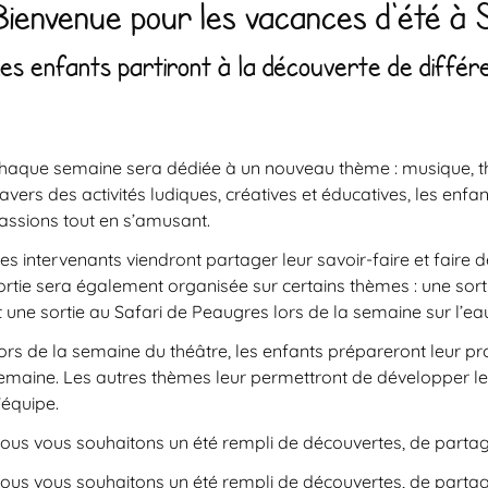
Bienvenue pour les vacances d'été à 
es enfants partiront à la découverte de différe
haque semaine sera dédiée à un nouveau thème :
musique, th
ravers des activités ludiques, créatives et éducatives, les enf
assions tout en s’amusant.
es
intervenants
viendront partager leur savoir-faire et faire d
ortie
sera également organisée sur certains thèmes : une sort
t une sortie au
Safari de Peaugres
lors de la semaine sur l’ea
ors de la semaine du
théâtre
, les enfants prépareront leur pr
emaine. Les autres thèmes leur permettront de développer leur c
’équipe.
ous vous souhaitons un été rempli de découvertes, de partag
ous vous souhaitons un été rempli de découvertes, de partag