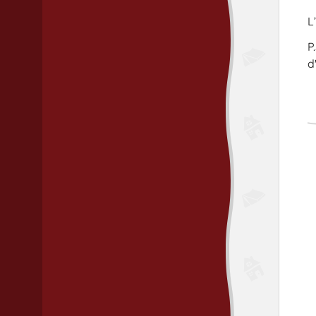
L
P
d