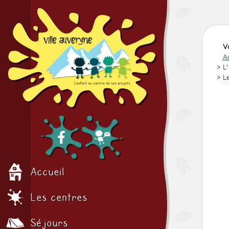
V
A
L
L
Accueil
Les centres
Séjours