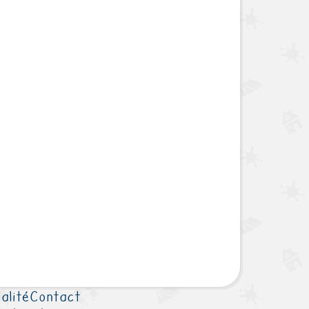
alité
Contact